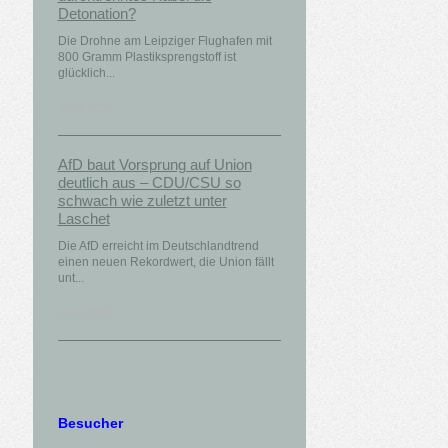
Detonation?
Die Drohne am Leipziger Flughafen mit
800 Gramm Plastiksprengstoff ist
glücklich...
06.08.2026
AfD baut Vorsprung auf Union
deutlich aus – CDU/CSU so
schwach wie zuletzt unter
Laschet
Die AfD erreicht im Deutschlandtrend
einen neuen Rekordwert, die Union fällt
unt...
06.08.2026
Besucher