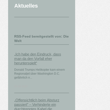
Aktuelles
RSS-Feed bereitgestellt von: Die
Welt
„Ich habe den Eindruck, dass
man da den Vorfall eher
herunterspielt“
Donald Trumps Helikopter kam einem
Regionaljet über Washington D.C.
gefährlich n...
06.08.2026
„Offensichtlich beim Absturz
passiert“ – Verhinderte ein
durchtrenntes Kabel die