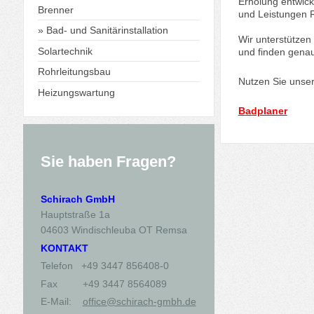
Erholung entwick
Brenner
und Leistungen 
Bad- und Sanitärinstallation
Wir unterstützen
Solartechnik
und finden genau 
Rohrleitungsbau
Nutzen Sie unse
Heizungswartung
Badplaner
Sie haben Fragen?
Schirach GmbH
Hauptstraße 1a
04603 Windischleuba OT Remsa
KONTAKT
Telefon +49 3447 856408-0
Fax +49 3447 8564089
E-Mail:
office@schirach-gmbh.de