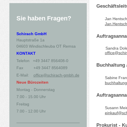
Geschäftslei
Sie haben Fragen?
Jan Hentsch
Jan.Hentsc
Schirach GmbH
Auftragsanna
Hauptstraße 1a
04603 Windischleuba OT Remsa
Sandra Dole
office@schi
KONTAKT
Telefon +49 3447 856408-0
Buchhaltung 
Fax +49 3447 8564089
E-Mail:
office@schirach-gmbh.de
Sabine Fran
Neue Bürozeiten
buchhaltun
Montag - Donnerstag
Auftragsanna
7.00 - 15.00 Uhr
Freitag
Susann Mei
7.00 - 12.00 Uhr
einkauf@sc
Prokurist - K