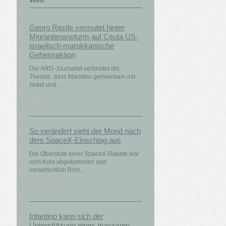
Welt
Georg Restle vermutet hinter
Migrantenansturm auf Ceuta US-
israelisch-marokkanische
Geheimaktion
Der ARD-Journalist verbreitet die
Theorie, dass Marokko gemeinsam mit
Israel und...
07.08.2026
So verändert sieht der Mond nach
dem SpaceX-Einschlag aus
Die Oberstufe einer SpaceX-Rakete war
vom Kurs abgekommen und
versehentlich Rich...
07.08.2026
Infantino kann sich der
Unterstützung eines massiven