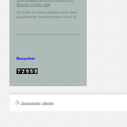
Blocks sicher sein
Die Kritik an Gianni Infantino nach dem
gescheiterten Investorenplan ist laut. E...
07.08.2026
Besucher
Druckversion
|
Sitemap